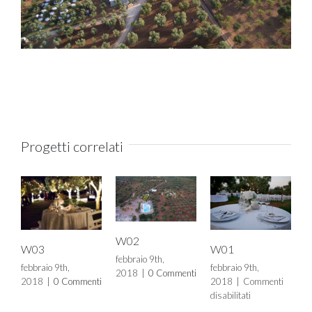
Progetti correlati
W02
W03
W01
febbraio 9th,
febbraio 9th,
febbraio 9th,
2018
|
0 Commenti
2018
|
0 Commenti
2018
|
Commenti
su
disabilitati
W01