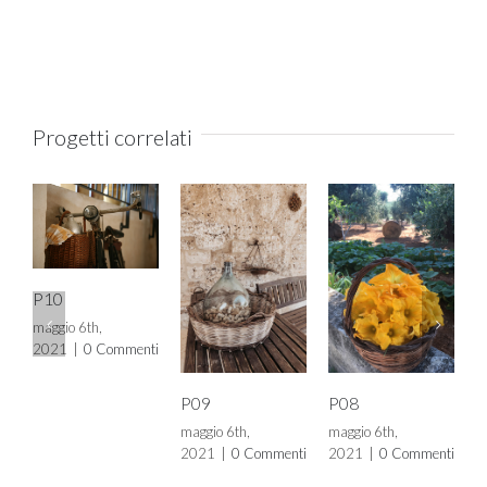
Progetti correlati
P10
maggio 6th,
2021
|
0 Commenti
P09
P08
P
maggio 6th,
maggio 6th,
m
2021
|
0 Commenti
2021
|
0 Commenti
2